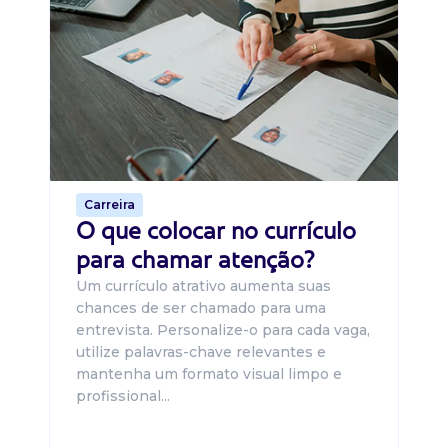
Di
B
O 
um
ca
o 
de 
Carreira
O que colocar no currículo
para chamar atenção?
Um currículo atrativo aumenta suas
chances de ser chamado para uma
entrevista. Personalize-o para cada vaga,
utilize palavras-chave relevantes e
mantenha um formato visual limpo e
profissional...