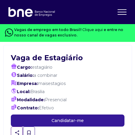
Vagas de emprego em todo Brasil!
Clique aqui
e entre no
nosso canal de vagas exclusivo.
Vaga de Estagiário
Cargo:
estagiário
Salário:
a combinar
Empresa:
maisestagios
Local:
Brasilia
Modalidade:
Presencial
Contrato:
Efetivo
Candidatar-me