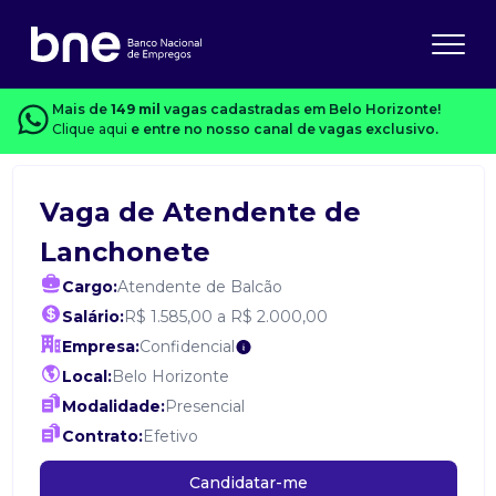
Mais de
149 mil
vagas cadastradas em Belo Horizonte!
Clique aqui
e entre no nosso canal de vagas exclusivo.
Vaga de Atendente de
Lanchonete
Cargo:
Atendente de Balcão
Salário:
R$ 1.585,00 a R$ 2.000,00
Empresa:
Confidencial
Local:
Belo Horizonte
Modalidade:
Presencial
Contrato:
Efetivo
Candidatar-me