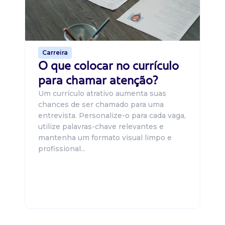
ca
o 
de 
Carreira
O que colocar no currículo
para chamar atenção?
Um currículo atrativo aumenta suas
chances de ser chamado para uma
entrevista. Personalize-o para cada vaga,
utilize palavras-chave relevantes e
mantenha um formato visual limpo e
profissional...