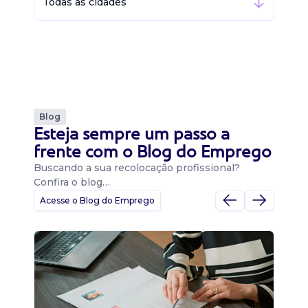
Todas as cidades
Blog
Esteja sempre um passo a
frente com o Blog do Emprego
Buscando a sua recolocação profissional?
Confira o blog…
Acesse o Blog do Emprego
D
Di
B
O 