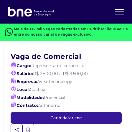
Mais de
137 mil
vagas cadastradas em Curitiba!
Clique aqui
e
entre no nosso canal de vagas exclusivo.
Vaga de Comercial
Cargo:
Representante comercial
Salário:
R$ 2.500,00 a R$ 3.500,00
Empresa:
Avex Technology
Local:
Curitiba
Modalidade:
Presencial
Contrato:
Autônomo
Candidatar-me