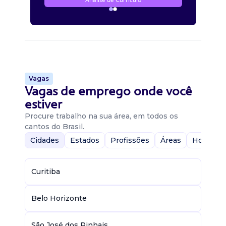
Vagas
Vagas de emprego onde você
estiver
Procure trabalho na sua área, em todos os
cantos do Brasil.
Cidades
Estados
Profissões
Áreas
Home-Of
Curitiba
Belo Horizonte
São José dos Pinhais