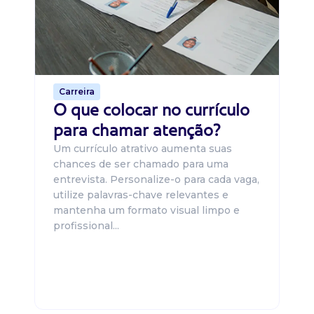
um
ca
o 
de 
Carreira
O que colocar no currículo
para chamar atenção?
Um currículo atrativo aumenta suas
chances de ser chamado para uma
entrevista. Personalize-o para cada vaga,
utilize palavras-chave relevantes e
mantenha um formato visual limpo e
profissional...