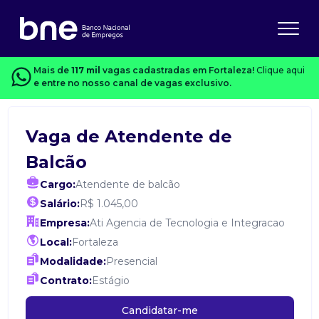
Mais de
117 mil
vagas cadastradas em Fortaleza!
Clique aqui
e entre no nosso canal de vagas exclusivo.
Vaga de Atendente de
Balcão
Cargo:
Atendente de balcão
Salário:
R$ 1.045,00
Empresa:
Ati Agencia de Tecnologia e Integracao
Local:
Fortaleza
Modalidade:
Presencial
Contrato:
Estágio
Candidatar-me