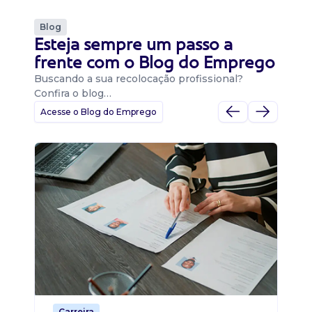
Blog
Esteja sempre um passo a
frente com o Blog do Emprego
Buscando a sua recolocação profissional?
Confira o blog…
Acesse o Blog do Emprego
D
Di
B
O 
um
ca
o 
de 
Carreira