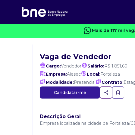
Mais de
117 mil
vaga
Vaga de Vendedor
Cargo:
Vendedor
Salário:
R$ 1.851,60
Empresa:
Aiesec
Local:
Fortaleza
Modalidade:
Presencial
Contrato:
Estág
Candidatar-me
Descrição Geral
Empresa localizada na cidade de Fortaleza/C