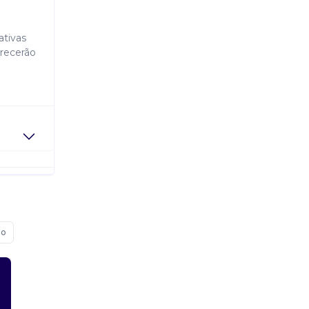
tivas
erecerão
io