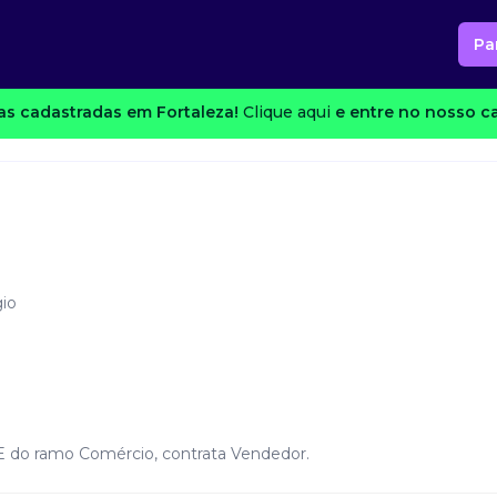
Pa
s cadastradas em Fortaleza!
Clique aqui
e entre no nosso ca
io
E do ramo Comércio, contrata Vendedor.