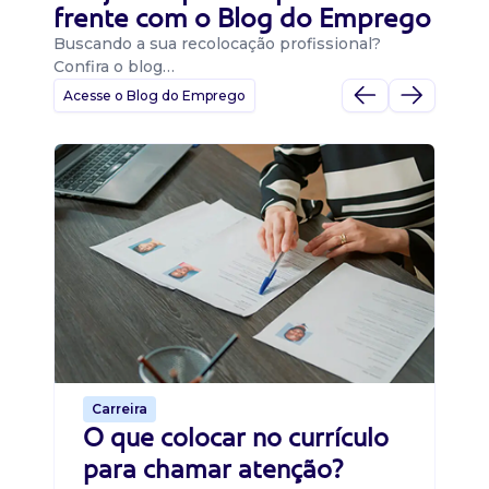
frente com o Blog do Emprego
Buscando a sua recolocação profissional?
Confira o blog…
Acesse o Blog do Emprego
D
Di
B
O 
um
ca
o 
de 
Carreira
O que colocar no currículo
para chamar atenção?