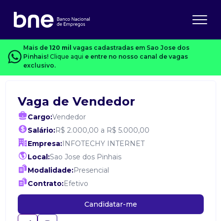
Mais de
120 mil
vagas cadastradas em Sao Jose dos
Pinhais!
Clique aqui
e entre no nosso canal de vagas
exclusivo.
Vaga de Vendedor
Cargo:
Vendedor
Salário:
R$ 2.000,00 a R$ 5.000,00
Empresa:
INFOTECHY INTERNET
Local:
Sao Jose dos Pinhais
Modalidade:
Presencial
Contrato:
Efetivo
Candidatar-me