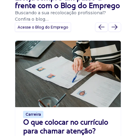
frente com o Blog do Emprego
Buscando a sua recolocação profissional?
Confira o blog…
Acesse o Blog do Emprego
D
Di
B
O 
um
ca
o 
de 
Carreira
O que colocar no currículo
para chamar atenção?