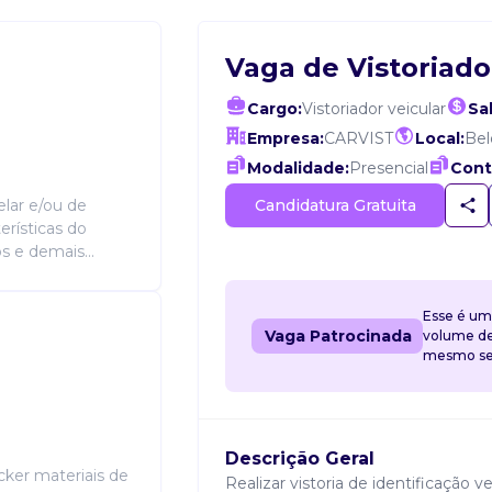
Vaga de Vistoriado
Cargo:
Vistoriador veicular
Sal
Empresa:
CARVIST
Local:
Bel
Modalidade:
Presencial
Cont
Candidatura Gratuita
telar e/ou de
erísticas do
os e demais...
Esse é um
Vaga Patrocinada
volume de 
mesmo sem
Descrição Geral
cker materiais de
Realizar vistoria de identificação ve