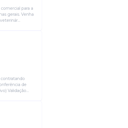
comercial para a
inas gerais. Venha
eterinár...
 contratando
Conferência de
vo) Validação...