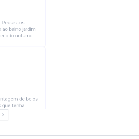
 Requisitos:
 ao bairro jardim
eríodo noturno...
ontagem de bolos
s que tenha
nfeitaria.