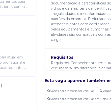
ocumentos para
documentação e características do v
ional, contra...
vidros e demais itens de identificaç
irregularidades e inconformidades.
padrões da empresa. Emitir laudos 
Atender clientes com cordialidade e
pelos equipamentos e cumprir as 
atividades são compatíveis com as
cargo.
 para atuar em
Requisitos
 profissional e
Requisitos: Conhecimento em autom
o: requisitos...
veicular será um diferencial. Ser ha
Esta vaga aparece também e
l
Candidatura Gratuita
Vagas para Vistoriador veicular
Vagas
Vagas para Vistoriador veicular em Belo 