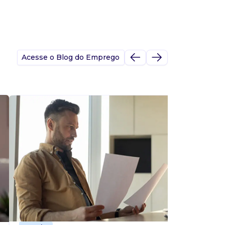
Acesse o Blog do Emprego
A
s
p