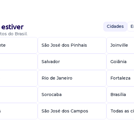
to
estiver
Cidades
E
os do Brasil.
egião Desenvolver
nte
São José dos Pinhais
Joinville
canal direto de
 visi...
Salvador
Goiânia
to
e
Rio de Janeiro
Fortaleza
Sorocaba
Brasília
s
São José dos Campos
Todas as c
egião Desenvolver
canal direto de
 visi...