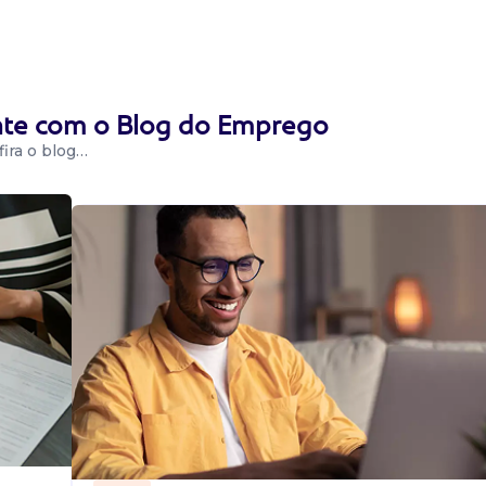
ente com o Blog do Emprego
ira o blog…
o/bh. Requisitos:
 de estoque.
ção + assi...
is
ncia única no