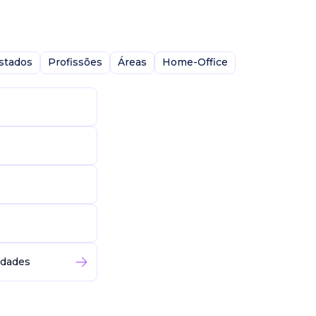
stados
Profissões
Áreas
Home-Office
idades