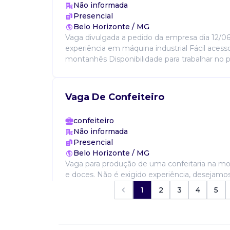
Não informada
Presencial
Belo Horizonte / MG
Vaga divulgada a pedido da empresa dia 12/06
experiência em máquina industrial Fácil acesso
montanhês Disponibilidade para trabalhar no p
Vaga De Confeiteiro
confeiteiro
Não informada
Presencial
Belo Horizonte / MG
Vaga para produção de uma confeitaria na m
e doces. Não é exigido experiência, desejamo
muito boa vontade em aprender técnicas da co
1
2
3
4
5
Horário de...