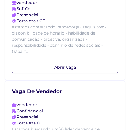
vendedor
SoftCell
Presencial
Fortaleza / CE
estamos contratando vendedor(a). requisitos: -
disponibilidade de horário - habilidade de
comunicação - proativa, organizada -
responsabilidade - domínio de redes sociais -
trabalh...
Abrir Vaga
Vaga De Vendedor
vendedor
Confidencial
Presencial
Fortaleza / CE
Estamos buscando um(a) líder de venda de