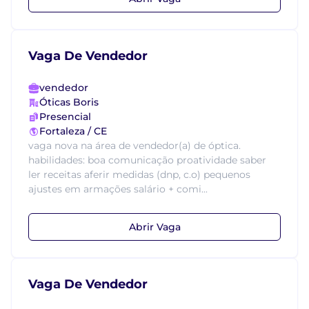
Vaga De Vendedor
vendedor
Óticas Boris
Presencial
Fortaleza / CE
vaga nova na área de vendedor(a) de óptica.
habilidades: boa comunicação proatividade saber
ler receitas aferir medidas (dnp, c.o) pequenos
ajustes em armações salário + comi...
Abrir Vaga
Vaga De Vendedor