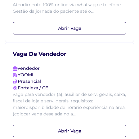
Atendimento 100% online via whatsapp e telefone -
Gestão da jornada do paciente até o...
Abrir Vaga
Vaga De Vendedor
vendedor
YOOMI
Presencial
Fortaleza / CE
vaga para vendedor (a), auxiliar de serv. gerais, caixa,
fiscal de loja e serv. gerais. requisitos:
maiordisponibilidade de horário experiência na área.
(colocar vaga desejada no a...
Abrir Vaga