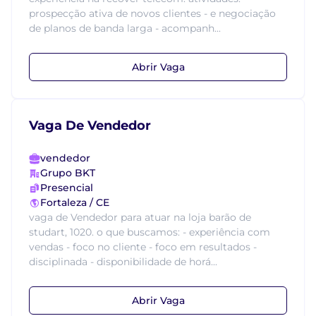
prospecção ativa de novos clientes - e negociação
de planos de banda larga - acompanh...
Abrir Vaga
Vaga De Vendedor
vendedor
Grupo BKT
Presencial
Fortaleza / CE
vaga de Vendedor para atuar na loja barão de
studart, 1020. o que buscamos: - experiência com
vendas - foco no cliente - foco em resultados -
disciplinada - disponibilidade de horá...
Abrir Vaga