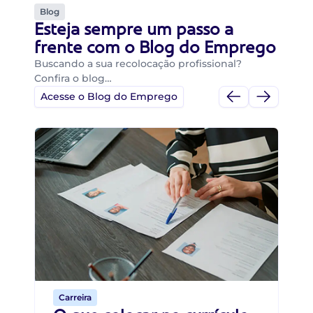
Blog
Esteja sempre um passo a
frente com o Blog do Emprego
Buscando a sua recolocação profissional?
Confira o blog…
Acesse o Blog do Emprego
Di
Di
B
O 
um
ca
o 
de 
Carreira