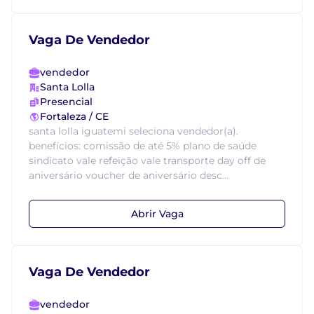
Vaga De Vendedor
vendedor
Santa Lolla
Presencial
Fortaleza / CE
santa lolla iguatemi seleciona vendedor(a).
benefícios: comissão de até 5% plano de saúde
sindicato vale refeição vale transporte day off de
aniversário voucher de aniversário desc...
Abrir Vaga
Vaga De Vendedor
vendedor