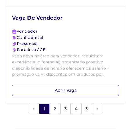
Vaga De Vendedor
vendedor
Confidencial
Presencial
Fortaleza / CE
vaga nova na área para vendedor. requisitos:
experiência (diferencial) organizado proativo
disponibilidade de horario oferecemos: salario +
premiação va vt descontos em produtos po...
Abrir Vaga
1
2
3
4
5