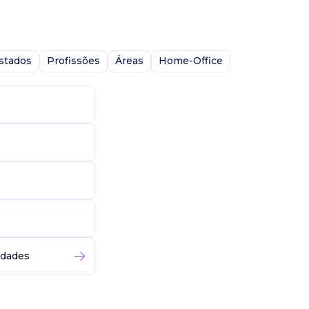
stados
Profissões
Áreas
Home-Office
idades