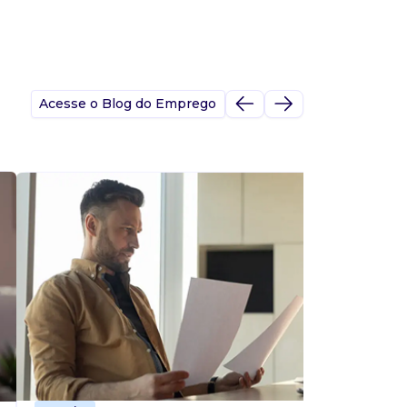
Acesse o Blog do Emprego
A
s
p