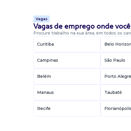
Vaga De Vendedor
Vagas
Vagas de emprego onde você 
Vendedor externo
Procure trabalho na sua área, em todos os cant
Confidencial
Presencial
Curitiba
Belo Horizo
Roça Grande, Curitiba / PR
Empresa do ramo de varejo contrata vended
experiência...
Campinas
São Paulo
Belém
Porto Alegr
Confira outras 347061 vagas de empreg
Manaus
Taubaté
Vaga De Vendedor Externo
vendedor externo
Recife
Florianópoli
Contrata Líder Soluções em RH
Presencial
Cornélio Procópio / PR