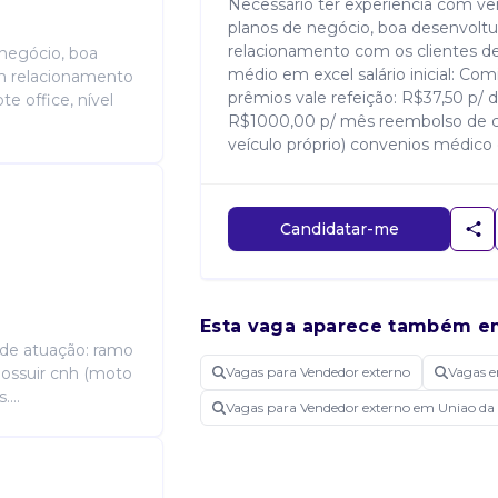
Necessário ter experiência com 
planos de negócio, boa desenvolt
relacionamento com os clientes de
negócio, boa
médio em excel salário inicial: Comi
m relacionamento
prêmios vale refeição: R$37,50 p/ 
e office, nível
R$1000,00 p/ mês reembolso de co
veículo próprio) convenios médico
Candidatar-me
Esta vaga aparece também e
 de atuação: ramo
- possuir cnh (moto
Vagas para Vendedor externo
Vagas e
...
Vagas para Vendedor externo em Uniao da 