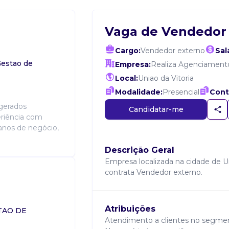
Vaga de Vendedor
Cargo:
Vendedor externo
Sal
Gestao de
Empresa:
Realiza Agenciamento
Local:
Uniao da Vitoria
Modalidade:
Presencial
Cont
gerados
Candidatar-me
eriência com
anos de negócio,
Descrição Geral
Empresa localizada na cidade de U
contrata Vendedor externo.
Atribuições
TAO DE
Atendimento a clientes no segment