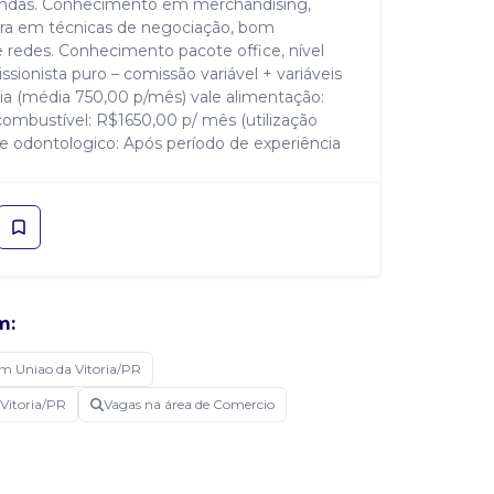
vendas. Conhecimento em merchandising,
ura em técnicas de negociação, bom
 redes. Conhecimento pacote office, nível
ssionista puro – comissão variável + variáveis
dia (média 750,00 p/mês) vale alimentação:
mbustível: R$1650,00 p/ mês (utilização
 e odontologico: Após período de experiência
m:
m Uniao da Vitoria/PR
Vitoria/PR
Vagas na área de Comercio