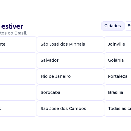
estiver
Cidades
E
os do Brasil.
nte
São José dos Pinhais
Joinville
or com
Salvador
Goiânia
e
Rio de Janeiro
Fortaleza
o relevantes
Sorocaba
Brasília
s
São José dos Campos
Todas as c