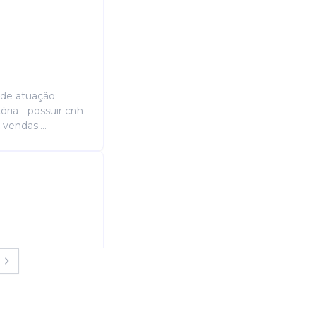
de atuação:
ória - possuir cnh
vendas....
colha, prestando
o, qualidade,
imento ao clien...