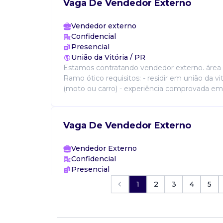
Vaga De Vendedor Externo
Vendedor externo
Confidencial
Presencial
União da Vitória / PR
Estamos contratando vendedor externo. área 
Ramo ótico requisitos: - residir em união da vit
(moto ou carro) - experiência comprovada em 
Vaga De Vendedor Externo
Vendedor Externo
Confidencial
Presencial
União da Vitória / PR
1
2
3
4
5
Vender produtos, auxiliando os clientes na es
informações sobre preços, forma de pagament
diferenças dos produtos e garantia, para atend