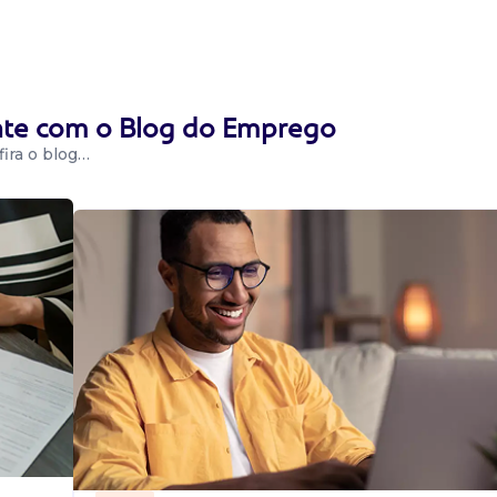
a como cartão de
rviços essenciais
completo ...
ente com o Blog do Emprego
ira o blog…
tana se você
rnas e busca
, essa