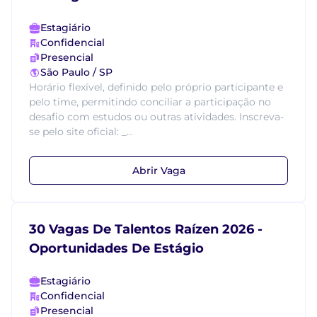
Estagiário
Confidencial
Presencial
São Paulo / SP
Horário flexível, definido pelo próprio participante e
pelo time, permitindo conciliar a participação no
desafio com estudos ou outras atividades. Inscreva-
se pelo site oficial: _...
Abrir Vaga
30 Vagas De Talentos Raízen 2026 -
Oportunidades De Estágio
Estagiário
Confidencial
Presencial