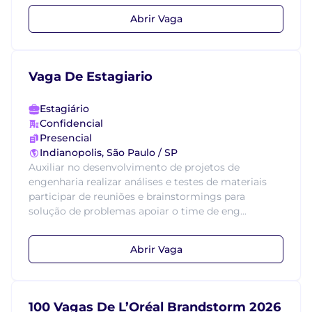
Abrir Vaga
Vaga De Estagiario
Estagiário
Confidencial
Presencial
Indianopolis, São Paulo / SP
Auxiliar no desenvolvimento de projetos de
engenharia realizar análises e testes de materiais
participar de reuniões e brainstormings para
solução de problemas apoiar o time de eng...
Abrir Vaga
100 Vagas De L’Oréal Brandstorm 2026