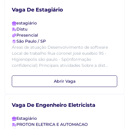
Vaga De Estagiário
estagiário
Distu
Presencial
São Paulo / SP
Áreas de atuação Desenvolvimento de software
Local de trabalho Rua coronel josé eusébio 95 -
Higienópolis são paulo - Sp(informação
confidencial) Principais atividades Sobre a dist...
Abrir Vaga
Vaga De Engenheiro Eletricista
Estagiário
PROTON ELETRICA E AUTOMACAO