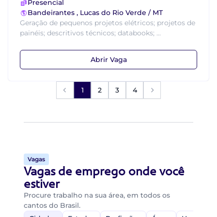
Presencial
Bandeirantes , Lucas do Rio Verde / MT
Geração de pequenos projetos elétricos; projetos de
painéis; descritivos técnicos; databooks; ...
Abrir Vaga
1
2
3
4
Vagas
Vagas de emprego onde você
estiver
Procure trabalho na sua área, em todos os
cantos do Brasil.