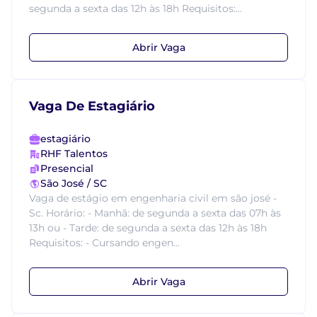
segunda a sexta das 12h às 18h Requisitos:...
Abrir Vaga
Vaga De Estagiário
estagiário
RHF Talentos
Presencial
São José / SC
Vaga de estágio em engenharia civil em são josé -
Sc. Horário: - Manhã: de segunda a sexta das 07h às
13h ou - Tarde: de segunda a sexta das 12h às 18h
Requisitos: - Cursando engen...
Abrir Vaga