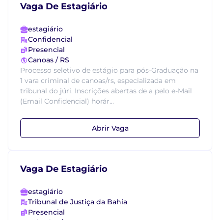
Vaga De Estagiário
estagiário
Confidencial
Presencial
Canoas / RS
Processo seletivo de estágio para pós-Graduação na
1 vara criminal de canoas/rs, especializada em
tribunal do júri. Inscrições abertas de a pelo e-Mail
(Email Confidencial) horár...
Abrir Vaga
Vaga De Estagiário
estagiário
Tribunal de Justiça da Bahia
Presencial