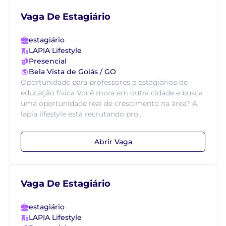
Vaga De Estagiário
estagiário
LAPIA Lifestyle
Presencial
Bela Vista de Goiás / GO
Oportunidade para professores e estagiários de
educação física Você mora em outra cidade e busca
uma oportunidade real de crescimento na área? A
lapia lifestyle está recrutando pro...
Abrir Vaga
Vaga De Estagiário
estagiário
LAPIA Lifestyle