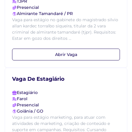
TJPR
Presencial
Almirante Tamandaré / PR
Vaga para estágio no gabinete do magistrado silvio
allan kardec torralbo siqueira, titular da 2 vara
criminal de almirante tamandaré (tjpr). Requisitos:
Estar em gozo dos direitos ...
Abrir Vaga
Vaga De Estagiário
Estagiário
Farol
Presencial
Goiânia / GO
Vaga para estágio marketing, para atuar com
atividades de marketing, criação de conteúdo e
suporte em campanhas. Requisitos: Cursando