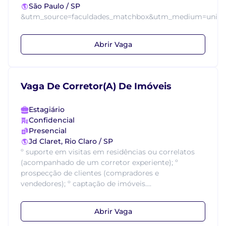
São Paulo / SP
&utm_source=faculdades_matchbox&utm_medium=univers
Abrir Vaga
Vaga De Corretor(A) De Imóveis
Estagiário
Confidencial
Presencial
Jd Claret, Rio Claro / SP
º suporte em visitas em residências ou correlatos
(acompanhado de um corretor experiente); º
prospecção de clientes (compradores e
vendedores); º captação de imóveis....
Abrir Vaga