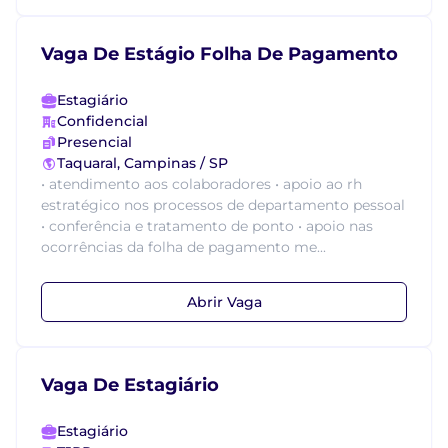
Vaga De Estágio Folha De Pagamento
Estagiário
Confidencial
Presencial
Taquaral, Campinas / SP
• atendimento aos colaboradores • apoio ao rh
estratégico nos processos de departamento pessoal
• conferência e tratamento de ponto • apoio nas
ocorrências da folha de pagamento me...
Abrir Vaga
Vaga De Estagiário
Estagiário