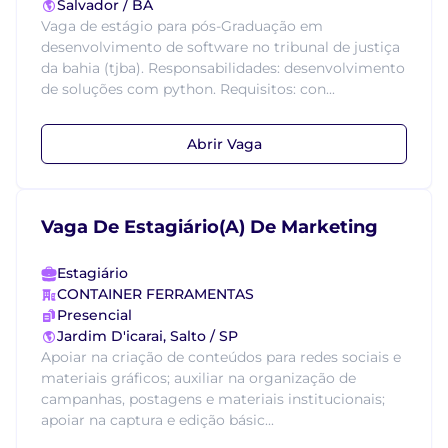
Salvador / BA
Vaga de estágio para pós-Graduação em
desenvolvimento de software no tribunal de justiça
da bahia (tjba). Responsabilidades: desenvolvimento
de soluções com python. Requisitos: con...
Abrir Vaga
Vaga De Estagiário(A) De Marketing
Estagiário
CONTAINER FERRAMENTAS
Presencial
Jardim D'icarai, Salto / SP
Apoiar na criação de conteúdos para redes sociais e
materiais gráficos; auxiliar na organização de
campanhas, postagens e materiais institucionais;
apoiar na captura e edição básic...