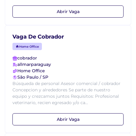
Abrir Vaga
Vaga De Cobrador
Home Office
cobrador
allmarparaguay
Home Office
São Paulo / SP
Búsqueda de personal Asesor comercial / cobrador
Concepcion y alrededores Se parte de nuestro
equipo y crezcamos juntos Requisitos: Profesional
veterinario, recien egresado y/o ca...
Abrir Vaga