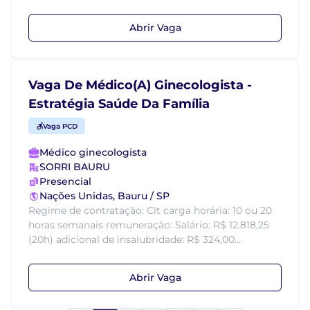
Abrir Vaga
Vaga De Médico(A) Ginecologista -
Estratégia Saúde Da Família
Vaga PCD
Médico ginecologista
SORRI BAURU
Presencial
Nações Unidas, Bauru / SP
Regime de contratação: Clt carga horária: 10 ou 20
horas semanais remuneração: Salário: R$ 12.818,25
(20h) adicional de insalubridade: R$ 324,00...
Abrir Vaga