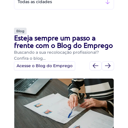
Todas as cidades
Blog
Esteja sempre um passo a
frente com o Blog do Emprego
Buscando a sua recolocação profissional?
Confira o blog…
Acesse o Blog do Emprego
Di
Di
B
O 
um
ca
o 