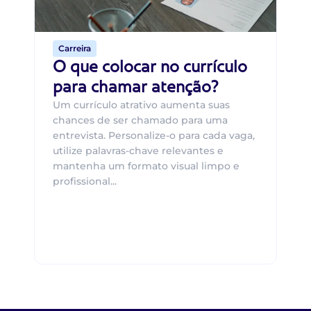
de 
Carreira
O que colocar no currículo
para chamar atenção?
Um currículo atrativo aumenta suas
chances de ser chamado para uma
entrevista. Personalize-o para cada vaga,
utilize palavras-chave relevantes e
mantenha um formato visual limpo e
profissional...