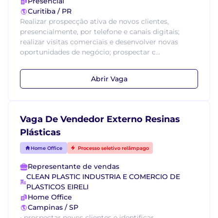
Presencial
Curitiba / PR
Realizar prospecção ativa de novos clientes,
presencialmente, por telefone e canais digitais;
realizar visitas comerciais e desenvolver novas
oportunidades de negócio; prospectar c...
Abrir Vaga
Vaga De Vendedor Externo Resinas
Plásticas
Home Office
Processo seletivo relâmpago
Representante de vendas
CLEAN PLASTIC INDUSTRIA E COMERCIO DE
PLASTICOS EIRELI
Home Office
Campinas / SP
• prospectar novos clientes e identificar