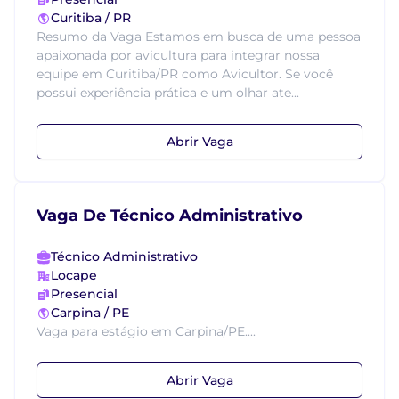
Curitiba / PR
Resumo da Vaga Estamos em busca de uma pessoa
apaixonada por avicultura para integrar nossa
equipe em Curitiba/PR como Avicultor. Se você
possui experiência prática e um olhar ate...
Abrir Vaga
Vaga De Técnico Administrativo
Técnico Administrativo
Locape
Presencial
Carpina / PE
Vaga para estágio em Carpina/PE....
Abrir Vaga