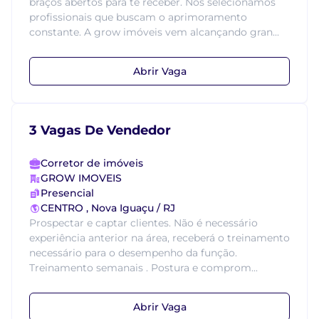
braços abertos para te receber. Nós selecionamos
profissionais que buscam o aprimoramento
constante. A grow imóveis vem alcançando gran...
Abrir Vaga
3 Vagas De Vendedor
Corretor de imóveis
GROW IMOVEIS
Presencial
CENTRO , Nova Iguaçu / RJ
Prospectar e captar clientes. Não é necessário
experiência anterior na área, receberá o treinamento
necessário para o desempenho da função.
Treinamento semanais . Postura e comprom...
Abrir Vaga