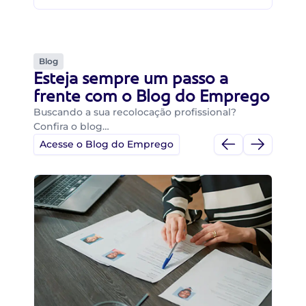
Blog
Esteja sempre um passo a
frente com o Blog do Emprego
Buscando a sua recolocação profissional?
Confira o blog…
Acesse o Blog do Emprego
Di
Di
B
O 
um
ca
o 