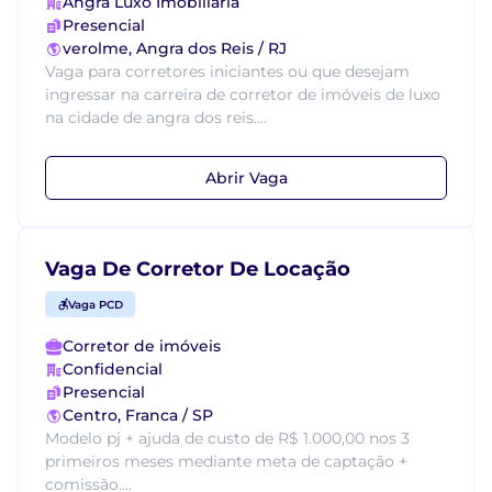
Angra Luxo Imobiliária
Presencial
verolme, Angra dos Reis / RJ
Vaga para corretores iniciantes ou que desejam
ingressar na carreira de corretor de imóveis de luxo
na cidade de angra dos reis....
Abrir Vaga
Vaga De Corretor De Locação
Vaga PCD
Corretor de imóveis
Confidencial
Presencial
Centro, Franca / SP
Modelo pj + ajuda de custo de R$ 1.000,00 nos 3
primeiros meses mediante meta de captação +
comissão....