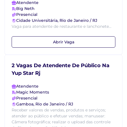
Atendente
Big Neth
Presencial
Cidade Universitária, Rio de Janeiro / RJ
Vaga para atendente de restaurante e lanchonete...
Abrir Vaga
2 Vagas De Atendente De Público Na
Yup Star Rj
Atendente
Magic Moments
Presencial
Gamboa, Rio de Janeiro / RJ
Receber valores de vendas, produtos e serviços;
atender ao público e efetuar vendas; manusear:
Câmera fotográfica; realizar o upload das controle