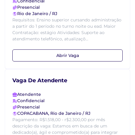
Confidencial
Presencial
Rio de Janeiro / RJ
Requisitos: Ensino superior cursando administração
a partir do 1 período no turno noite ou ead. Maior
Contratação: estágio Atividades: Suporte ao
atendimento telefônico, atualizaçõ...
Abrir Vaga
Vaga De Atendente
Atendente
Confidencial
Presencial
COPACABANA, Rio de Janeiro / RJ
Pagamento: R$1.518,00 - r$2.300,00 por mês
descrição da vaga: Estamos em busca de um
dedicado(a), ágil e comprometido(a) para integrar