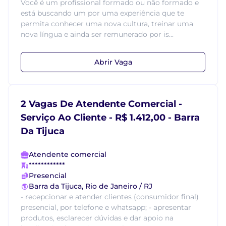
Você é um profissional formado ou não formado e
está buscando um por uma experiência que te
permita conhecer uma nova cultura, treinar uma
nova língua e ainda ser remunerado por is...
Abrir Vaga
2 Vagas De Atendente Comercial -
Serviço Ao Cliente - R$ 1.412,00 - Barra
Da Tijuca
Atendente comercial
************
Presencial
Barra da Tijuca, Rio de Janeiro / RJ
- recepcionar e atender clientes (consumidor final)
presencial, por telefone e whatsapp; - apresentar
produtos, esclarecer dúvidas e dar apoio na