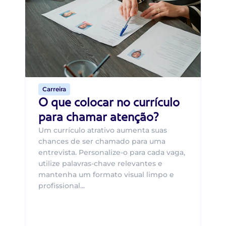
B
O 
um
ca
o 
de 
Carreira
O que colocar no currículo
para chamar atenção?
Um currículo atrativo aumenta suas
chances de ser chamado para uma
entrevista. Personalize-o para cada vaga,
utilize palavras-chave relevantes e
mantenha um formato visual limpo e
profissional...