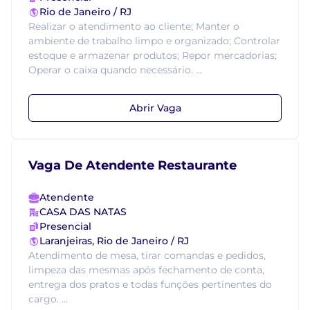
Rio de Janeiro / RJ
Realizar o atendimento ao cliente; Manter o
ambiente de trabalho limpo e organizado; Controlar
estoque e armazenar produtos; Repor mercadorias;
Operar o caixa quando necessário. ...
Abrir Vaga
Vaga De Atendente Restaurante
Atendente
CASA DAS NATAS
Presencial
Laranjeiras, Rio de Janeiro / RJ
Atendimento de mesa, tirar comandas e pedidos,
limpeza das mesmas após fechamento de conta,
entrega dos pratos e todas funções pertinentes do
cargo. ...