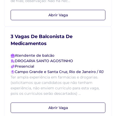
de filas; observação: Não há nec...
Abrir Vaga
3 Vagas De Balconista De
Medicamentos
Atendente de balcão
DROGARIA SANTO AGOSTINHO
Presencial
Campo Grande e Santa Cruz, Rio de Janeiro / RJ
Ter ampla experiência em farmácias e drogarias.
(solicitamos que candidatos que não tenham
experiência, não enviem currículo para esta vaga,
pois os currículos serão descartados) ...
Abrir Vaga