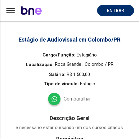
menu
ENTRAR
Home
Vaga de Estagiario em Colombo
Estágio de Audiovisual em Colombo/PR
Cargo/Função:
Estagiário
Roca Grande ,
Colombo / PR
Localização:
Salário:
R$ 1.500,00
Tipo de vínculo:
Estágio
Compartilhar
Descrição Geral
é necessário estar cursando um dos cursos citados.