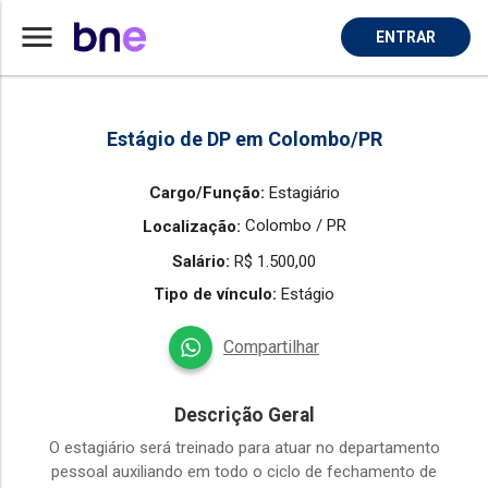
menu
ENTRAR
Home
Vaga de Estagiario em Colombo
Estágio de DP em Colombo/PR
Cargo/Função:
Estagiário
Colombo / PR
Localização:
Salário:
R$ 1.500,00
Tipo de vínculo:
Estágio
Compartilhar
Descrição Geral
O estagiário será treinado para atuar no departamento
pessoal auxiliando em todo o ciclo de fechamento de