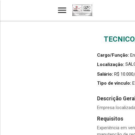
menu
Home
Vaga de Engenheiro Eletricista em Campo Largo
TECNICO
Cargo/Função:
En
SAL
Localização:
Salário:
R$ 10.000
Tipo de vínculo:
E
Descrição Gera
Empresa localizada
Requisitos
Experiência em ven
manutenção de rede 