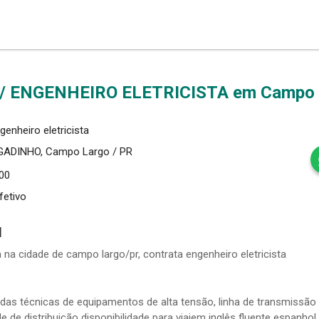
/ ENGENHEIRO ELETRICISTA em Campo 
genheiro eletricista
GADINHO,
Campo Largo / PR
,00
fetivo
l
 na cidade de campo largo/pr, contrata engenheiro eletricista
das técnicas de equipamentos de alta tensão, linha de transmissão
de distribuição disponibilidade para viajem inglês fluente espanhol