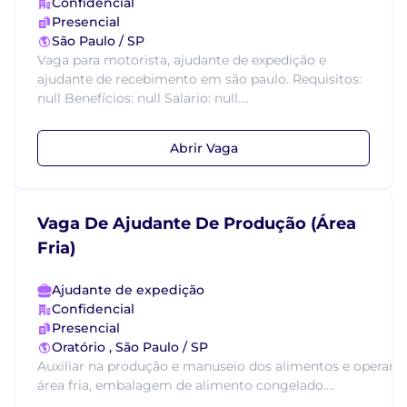
Confidencial
Presencial
São Paulo / SP
Vaga para motorista, ajudante de expedição e
ajudante de recebimento em são paulo. Requisitos:
null Benefícios: null Salario: null....
Abrir Vaga
Vaga De Ajudante De Produção (Área
Fria)
Ajudante de expedição
Confidencial
Presencial
Oratório , São Paulo / SP
Auxiliar na produção e manuseio dos alimentos e operar m
área fria, embalagem de alimento congelado....