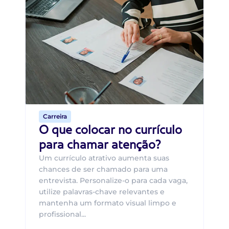
Di
Di
B
O 
um
ca
o 
de 
Carreira
O que colocar no currículo
para chamar atenção?
Um currículo atrativo aumenta suas
chances de ser chamado para uma
entrevista. Personalize-o para cada vaga,
utilize palavras-chave relevantes e
mantenha um formato visual limpo e
profissional...