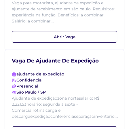
Vaga para motorista, ajudante de expedição e
ajudante de recebimento em são paulo. Requisitos:
experiência na função. Benefícios: a combinar.
Salário: a combinar....
Abrir Vaga
Vaga De Ajudante De Expedição
ajudante de expedição
Confidencial
Presencial
São Paulo / SP
Ajudante de expediçãozona nortesalário: R$
2.221,53horário: segunda a sexta -
Comercialrotina:carga e
descargaexpediçãoconferênciaseparaçãoinventario....