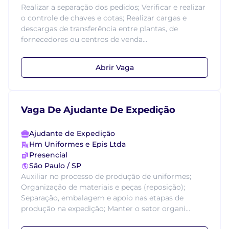
Realizar a separação dos pedidos; Verificar e realizar
o controle de chaves e cotas; Realizar cargas e
descargas de transferência entre plantas, de
fornecedores ou centros de venda...
Abrir Vaga
Vaga De Ajudante De Expedição
Ajudante de Expedição
Hm Uniformes e Epis Ltda
Presencial
São Paulo / SP
Auxiliar no processo de produção de uniformes;
Organização de materiais e peças (reposição);
Separação, embalagem e apoio nas etapas de
produção na expedição; Manter o setor organi...