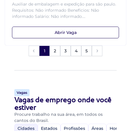
Auxiliar de embalagem e expedição para são paulo.
Requisitos: Não informado Benefícios: Não
informado Salário: Não informado....
Abrir Vaga
1
2
3
4
5
Vagas
Vagas de emprego onde você
estiver
Procure trabalho na sua área, em todos os
cantos do Brasil.
Cidades
Estados
Profissões
Áreas
Home-Off