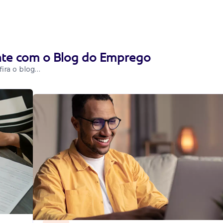
 desejado: ...
ente com o Blog do Emprego
ira o blog…
(a) cascavel/pr A
a)
uipe! Se você