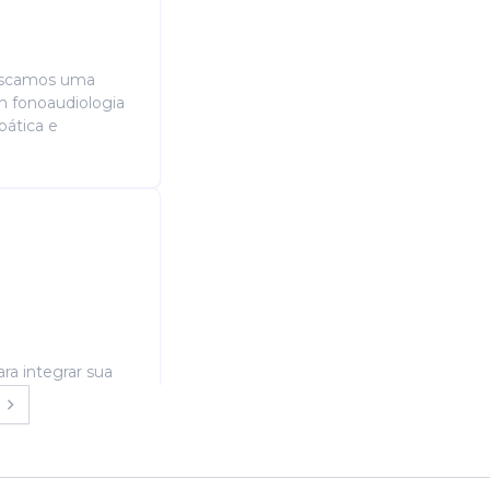
uscamos uma
m fonoaudiologia
pática e
ra integrar sua
ão
ti adulto atuar na