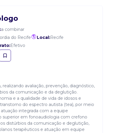
ólogo
:
a combinar
ordia do Recife
Local:
Recife
rato:
Efetivo
, realizando avaliação, prevenção, diagnóstico,
úrbios da comunicação e da deglutição.
nomia e a qualidade de vida de idosos e
 transtorno do espectro autista (tea), por meio
e atuação integrada com a equipe
ino superior em fonoaudiologia com crefono
 dos distúrbios da comunicação e deglutição,
 planos terapêuticos e atuação em equipe