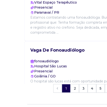
Vital Espaço Terapêutico
Presencial
Paranavaí / PR
Estamos contratando uma fonoaudióloga. B
profissional que: Tenha formação completa e
e registro ativo no crefono. Seja dedicada, em
comprometida ...
Vaga De Fonoaudiólogo
fonoaudiólogo
Hospital São Lucas
Presencial
Goiânia / GO
O hospital são lucas está com oportunidade pa
equipe assistencial. Atividades: realizar avaliaç
1
2
3
4
5
fonoaudiológica dos pacientes internados na u
pre...