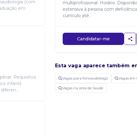
noaudiologia (com
multiprofissional. Horário: Disponib
Graduação em
extensiva à pessoa com deficiência -
currículo até .
Candidatar-me
Esta vaga aparece também e
linar. Requisitos:
Vagas para fonoaudiólogo
Vagas em 
o infantil.
Vagas na área de Saude
diferen...