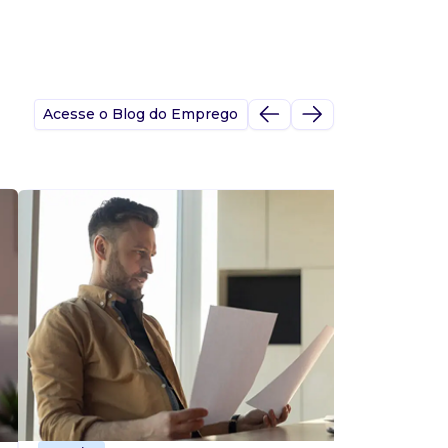
Acesse o Blog do Emprego
A
s
p