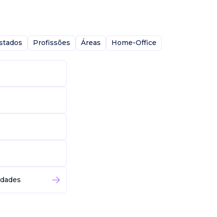
stados
Profissões
Áreas
Home-Office
idades