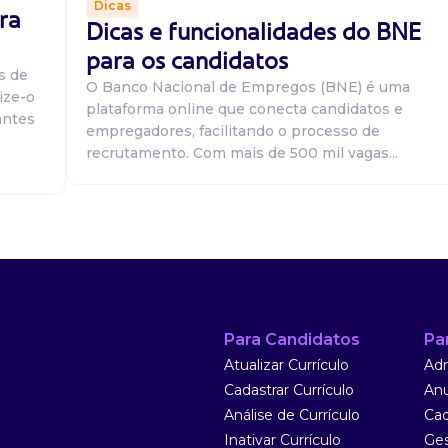
Dicas
ra
Dicas e funcionalidades do BNE
 de
para os candidatos
bairro são
s de
leta em
O Banco Nacional de Empregos (BNE) é uma
ize-o
plataforma online que conecta candidatos e
antes
empregadores, facilitando o processo de
recrutamento. Com mais de 500 mil vagas...
sciplinar) está
 equipe
Para Candidatos
Pa
or completa em
Atualizar Currículo
Adm
Cadastrar Currículo
Anu
Análise de Currículo
Cad
Inativar Currículo
Ges