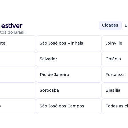
estiver
Cidades
E
os do Brasil.
nte
São José dos Pinhais
Joinville
til. Requisitos:
 infantil.
e atuar em equ...
Salvador
Goiânia
e
Rio de Janeiro
Fortaleza
Sorocaba
Brasília
Física e
s
São José dos Campos
Todas as c
ansformar vidas e
s com público