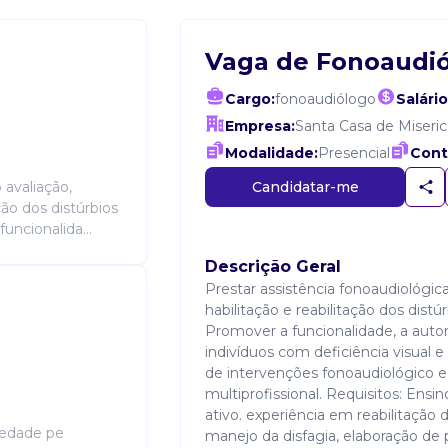
Vaga de Fonoaudi
Cargo:
fonoaudiólogo
Salário
Empresa:
Santa Casa de Miseric
Modalidade:
Presencial
Cont
Candidatar-me
 avaliação,
ção dos distúrbios
ncionalida...
Descrição Geral
Prestar assistência fonoaudiológica
habilitação e reabilitação dos dist
Promover a funcionalidade, a auto
indivíduos com deficiência visual e
de intervenções fonoaudiológico 
multiprofissional. Requisitos: Ens
ativo. experiência em reabilitação
iedade pe
manejo da disfagia, elaboração de