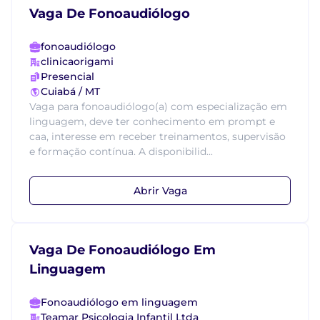
Vaga De Fonoaudiólogo
fonoaudiólogo
clinicaorigami
Presencial
Cuiabá / MT
Vaga para fonoaudiólogo(a) com especialização em
linguagem, deve ter conhecimento em prompt e
caa, interesse em receber treinamentos, supervisão
e formação contínua. A disponibilid...
Abrir Vaga
Vaga De Fonoaudiólogo Em
Linguagem
Fonoaudiólogo em linguagem
Teamar Psicologia Infantil Ltda