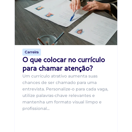
B
O 
um
ca
o 
de 
Carreira
O que colocar no currículo
para chamar atenção?
Um currículo atrativo aumenta suas
chances de ser chamado para uma
entrevista. Personalize-o para cada vaga,
utilize palavras-chave relevantes e
mantenha um formato visual limpo e
profissional...