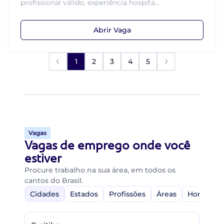
profissional válido, experiência hospita...
Abrir Vaga
1
2
3
4
5
Vagas
Vagas de emprego onde você
estiver
Procure trabalho na sua área, em todos os
cantos do Brasil.
Cidades
Estados
Profissões
Áreas
Home-Off