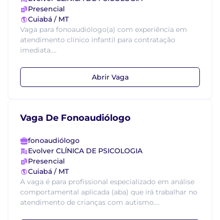
Presencial
Cuiabá / MT
Vaga para fonoaudiólogo(a) com experiência em
atendimento clínico infantil para contratação
imediata....
Abrir Vaga
Vaga De Fonoaudiólogo
fonoaudiólogo
Evolver CLÍNICA DE PSICOLOGIA
Presencial
Cuiabá / MT
A vaga é para profissional especializado em análise
comportamental aplicada (aba) que irá trabalhar no
atendimento de crianças com autismo....