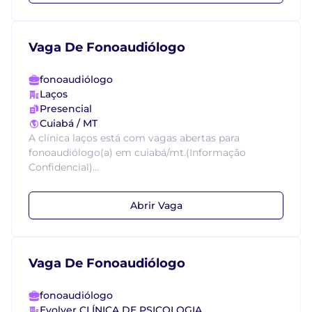
Vaga De Fonoaudiólogo
fonoaudiólogo
Laços
Presencial
Cuiabá / MT
A clínica laços está com vagas abertas para
fonoaudiólogo(a) em cuiabá/mt.(Informação
Confidencial)...
Abrir Vaga
Vaga De Fonoaudiólogo
fonoaudiólogo
Evolver CLÍNICA DE PSICOLOGIA