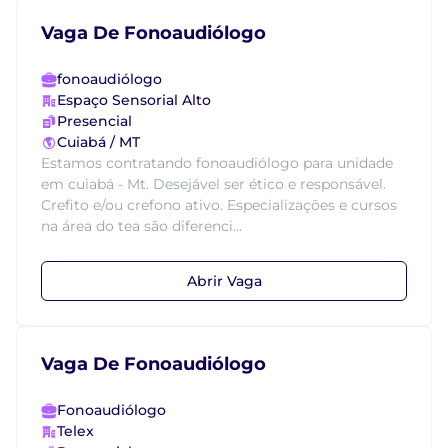
Vaga De Fonoaudiólogo
fonoaudiólogo
Espaço Sensorial Alto
Presencial
Cuiabá / MT
Estamos contratando fonoaudiólogo para unidade
em cuiabá - Mt. Desejável ser ético e responsável.
Crefito e/ou crefono ativo. Especializações e cursos
na área do tea são diferenci...
Abrir Vaga
Vaga De Fonoaudiólogo
Fonoaudiólogo
Telex