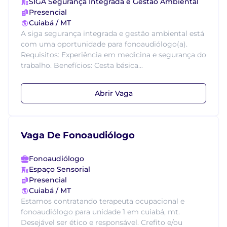
SIGA Segurança Integrada e Gestão Ambiental
Presencial
Cuiabá / MT
A siga segurança integrada e gestão ambiental está
com uma oportunidade para fonoaudiólogo(a).
Requisitos: Experiência em medicina e segurança do
trabalho. Benefícios: Cesta básica...
Abrir Vaga
Vaga De Fonoaudiólogo
Fonoaudiólogo
Espaço Sensorial
Presencial
Cuiabá / MT
Estamos contratando terapeuta ocupacional e
fonoaudiólogo para unidade 1 em cuiabá, mt.
Desejável ser ético e responsável. Crefito e/ou